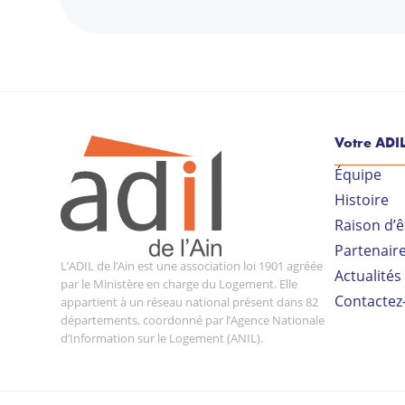
Votre ADI
Équipe
Histoire
Raison d’ê
Partenair
L’ADIL de l’Ain est une association loi 1901 agréée
Actualités
par le Ministère en charge du Logement. Elle
Contactez
appartient à un réseau national présent dans 82
départements, coordonné par l’Agence Nationale
d’Information sur le Logement (ANIL).