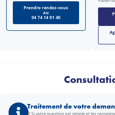
Valserhô
Prendre rendez-vous
au
P
04 74 14 01 40
Ag
Consultati
Traitement de votre dema
Si votre question est simple et les rensei