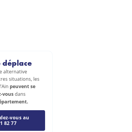
e déplace
 alternative
res situations, les
l’Ain
peuvent se
z-vous
dans
 département.
dez-vous au
1 82 77