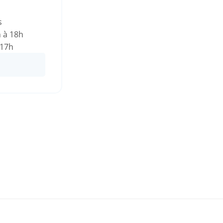
s
h à 18h
 17h