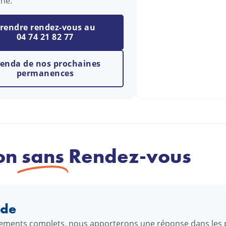
ne.
rendre rendez-vous au
04 74 21 82 77
enda de nos prochaines
permanences
on
sans
Rendez-vous
nde
gnements complets, nous apporterons une réponse dans les p