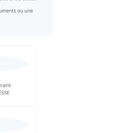
ocuments ou une
raint
ESSE