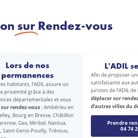
ion
sur
Rendez-vous
Lors de nos
L'ADIL s
permanences
Afin de proposer une
satisfaisante aux aut
es habitants, l’ADIL assure un
juristes de l’ADIL de 
de proximité grâce à des
déplacer sur rende
nces départementales et vous
d’autres villes du
e
sur rendez-vous
: Ambérieu en
elley, Bourg en Bresse, Châtillon
aronne, Gex, Miribel, Nantua,
Prendre ren
04 74 2
 Saint-Genis-Pouilly, Trévoux,