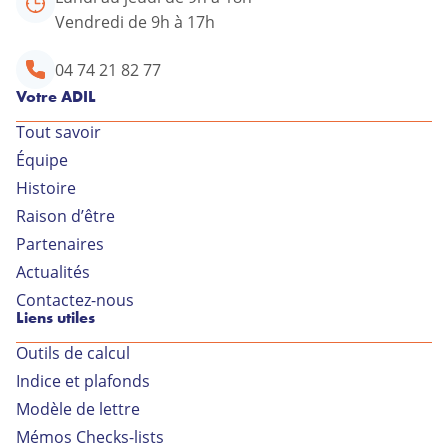
Vendredi de 9h à 17h
04 74 21 82 77
Votre ADIL
Tout savoir
Équipe
Votre conseiller ADIL
Histoire
Raison d’être
34 rue Général Delestraint
Partenaires
01000 BOURG EN BRESSE
Actualités
Lundi au jeudi de 9h à 18h
Contactez-nous
Liens utiles
Vendredi de 9h à 17h
Outils de calcul
04 74 21 82 77
Indice et plafonds
Modèle de lettre
Contactez-nous par
Mémos Checks-lists
mail