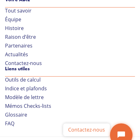
Tout savoir
Équipe
Votre conseiller ADIL
Histoire
Raison d’être
34 rue Général Delestraint
Partenaires
01000 BOURG EN BRESSE
Actualités
Lundi au jeudi de 9h à 18h
Contactez-nous
Liens utiles
Vendredi de 9h à 17h
Outils de calcul
04 74 21 82 77
Indice et plafonds
Modèle de lettre
Contactez-nous par
Mémos Checks-lists
mail
Glossaire
FAQ
Contactez-nous