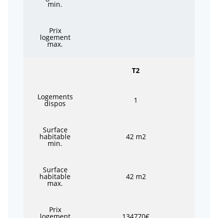
min.
Prix
logement
max.
T2
Logements
1
dispos
Surface
habitable
42 m2
min.
Surface
habitable
42 m2
max.
Prix
logement
134770€