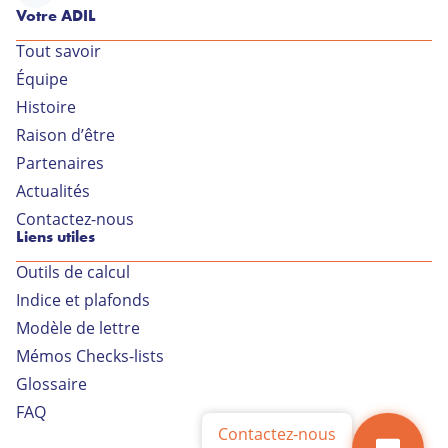
Votre ADIL
Tout savoir
Équipe
Votre conseiller ADIL
Histoire
Raison d’être
34 rue Général Delestraint
Partenaires
01000 BOURG EN BRESSE
Actualités
Lundi au jeudi de 9h à 18h
Contactez-nous
Liens utiles
Vendredi de 9h à 17h
Outils de calcul
04 74 21 82 77
Indice et plafonds
Modèle de lettre
Contactez-nous par
Mémos Checks-lists
mail
Glossaire
FAQ
Contactez-nous