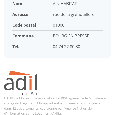
Nom
AIN HABITAT
Adresse
rue de la grenouillère
Code postal
01000
Commune
BOURG EN BRESSE
Tel.
04 74 22 80 80
L’ADIL de l’Ain est une association loi 1901 agréée par le Ministère en
charge du Logement. Elle appartient à un réseau national présent
dans 82 départements, coordonné par l’Agence Nationale
d’Information sur le Logement (ANIL).