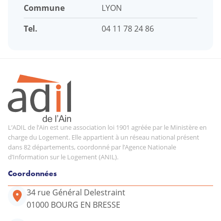
Commune
LYON
Tel.
04 11 78 24 86
L’ADIL de l’Ain est une association loi 1901 agréée par le Ministère en
charge du Logement. Elle appartient à un réseau national présent
dans 82 départements, coordonné par l’Agence Nationale
d’Information sur le Logement (ANIL).
Coordonnées
34 rue Général Delestraint
01000 BOURG EN BRESSE