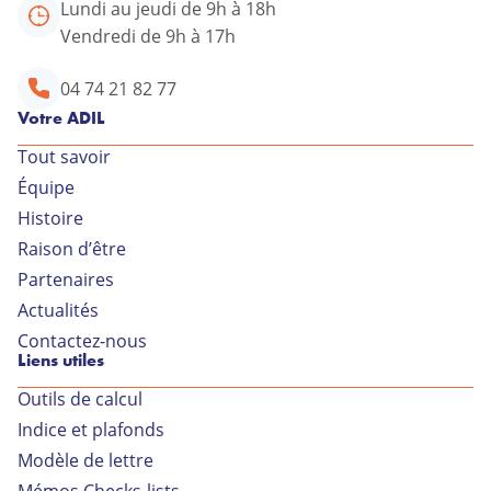
Lundi au jeudi de 9h à 18h
Vendredi de 9h à 17h
04 74 21 82 77
Votre ADIL
Tout savoir
Équipe
Votre conseiller ADIL
Histoire
Raison d’être
34 rue Général Delestraint
Partenaires
01000 BOURG EN BRESSE
Actualités
Lundi au jeudi de 9h à 18h
Contactez-nous
Liens utiles
Vendredi de 9h à 17h
Outils de calcul
04 74 21 82 77
Indice et plafonds
Modèle de lettre
Contactez-nous par
Mémos Checks-lists