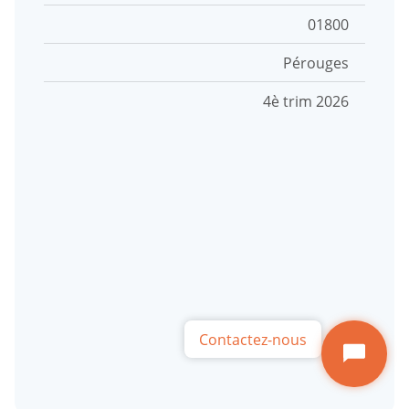
Code postal
01800
Votre conseiller ADIL
Commune
Pérouges
34 rue Général Delestraint
Livraison
4è trim 2026
01000 BOURG EN BRESSE
Lundi au jeudi de 9h à 18h
Vendredi de 9h à 17h
04 74 21 82 77
Contactez-nous par
mail
Contactez-nous