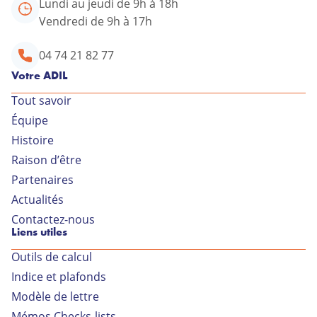
Lundi au jeudi de 9h à 18h
Vendredi de 9h à 17h
04 74 21 82 77
Votre ADIL
Tout savoir
Équipe
Votre conseiller ADIL
Histoire
Raison d’être
34 rue Général Delestraint
Partenaires
01000 BOURG EN BRESSE
Actualités
Lundi au jeudi de 9h à 18h
Contactez-nous
Liens utiles
Vendredi de 9h à 17h
Outils de calcul
04 74 21 82 77
Indice et plafonds
Modèle de lettre
Contactez-nous par
Mémos Checks-lists