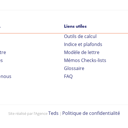
L
Liens utiles
Outils de calcul
Indice et plafonds
Vo
tre
Modèle de lettre
es
Mémos Checks-lists
Glossaire
-nous
FAQ
Teds
Politique de confidentialité
Site réalisé par l’Agence
|