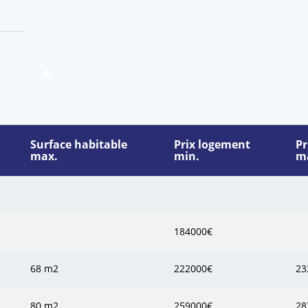
Surface habitable
Prix logement
Pr
max.
min.
m
184000€
68 m2
222000€
23
80 m2
259000€
28