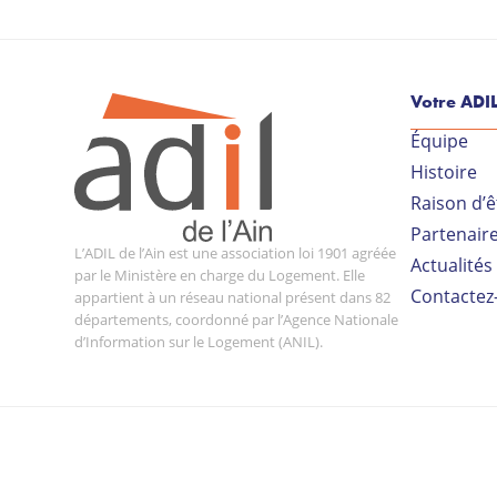
Votre ADI
Équipe
Histoire
Raison d’ê
Partenair
L’ADIL de l’Ain est une association loi 1901 agréée
Actualités
par le Ministère en charge du Logement. Elle
Contactez
appartient à un réseau national présent dans 82
départements, coordonné par l’Agence Nationale
d’Information sur le Logement (ANIL).