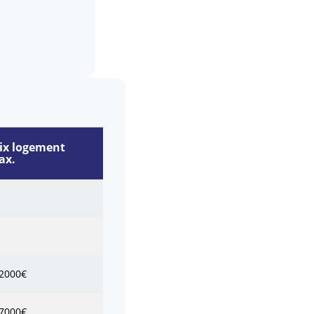
ix logement
ax.
2000€
7000€