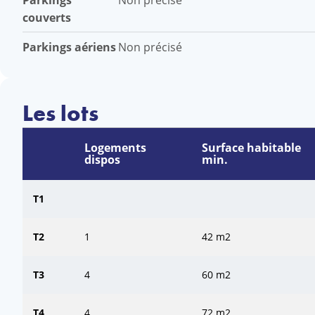
Parkings
couverts
Parkings aériens
Non précisé
Les lots
Logements
Surface habitable
dispos
min.
T1
T2
1
42 m2
T3
4
60 m2
T4
4
72 m2