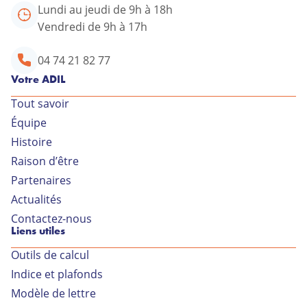
Lundi au jeudi de 9h à 18h
Vendredi de 9h à 17h
04 74 21 82 77
Votre ADIL
Tout savoir
Équipe
Votre conseiller ADIL
Histoire
Raison d’être
34 rue Général Delestraint
Partenaires
01000 BOURG EN BRESSE
Actualités
Lundi au jeudi de 9h à 18h
Contactez-nous
Liens utiles
Vendredi de 9h à 17h
Outils de calcul
04 74 21 82 77
Indice et plafonds
Modèle de lettre