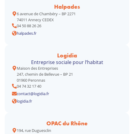
Halpades
6 avenue de Chambéry – BP 2271
74011 Annecy CEDEX
04 50 88 26 26
halpades.fr
Logidia
Entreprise sociale pour l’habitat
Maison des Entreprises
247, chemin de Bellevue – BP 21
01960 Peronnas
04 74 32 17 40
contact@logidia.fr
logidia.fr
OPAC du Rhône
194, rue Duguesclin