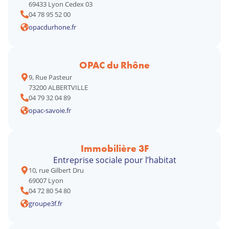
69433 Lyon Cedex 03
04 78 95 52 00
opacdurhone.fr
OPAC du Rhône
9, Rue Pasteur
73200 ALBERTVILLE
04 79 32 04 89
opac-savoie.fr
Immobilière 3F
Entreprise sociale pour l’habitat
10, rue Gilbert Dru
69007 Lyon
04 72 80 54 80
groupe3f.fr