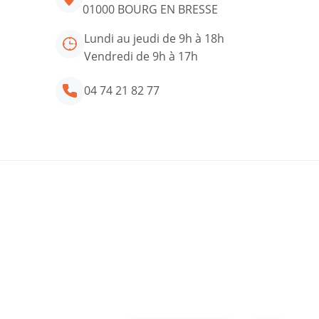
01000 BOURG EN BRESSE
Lundi au jeudi de 9h à 18h
Vendredi de 9h à 17h
04 74 21 82 77
tre conseiller ADIL
34 rue Général Delestraint
01000 BOURG EN BRESSE
Lundi au jeudi de 9h à 18h
Vendredi de 9h à 17h