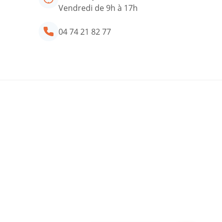
Vendredi de 9h à 17h
04 74 21 82 77
tre conseiller ADIL
34 rue Général Delestraint
01000 BOURG EN BRESSE
Lundi au jeudi de 9h à 18h
Vendredi de 9h à 17h