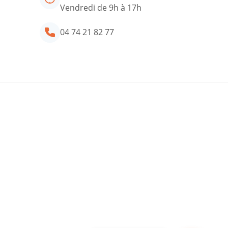
Vendredi de 9h à 17h
04 74 21 82 77
tre conseiller ADIL
34 rue Général Delestraint
01000 BOURG EN BRESSE
Lundi au jeudi de 9h à 18h
Vendredi de 9h à 17h