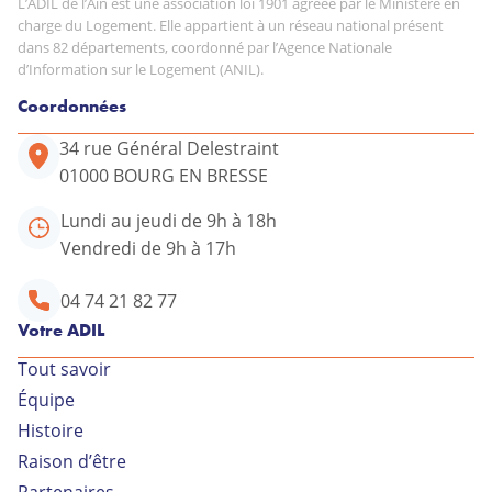
L’ADIL de l’Ain est une association loi 1901 agréée par le Ministère en
charge du Logement. Elle appartient à un réseau national présent
dans 82 départements, coordonné par l’Agence Nationale
d’Information sur le Logement (ANIL).
Coordonnées
34 rue Général Delestraint
01000 BOURG EN BRESSE
Lundi au jeudi de 9h à 18h
Vendredi de 9h à 17h
04 74 21 82 77
Votre ADIL
Tout savoir
Équipe
Votre conseiller ADIL
Histoire
Raison d’être
34 rue Général Delestraint
Partenaires